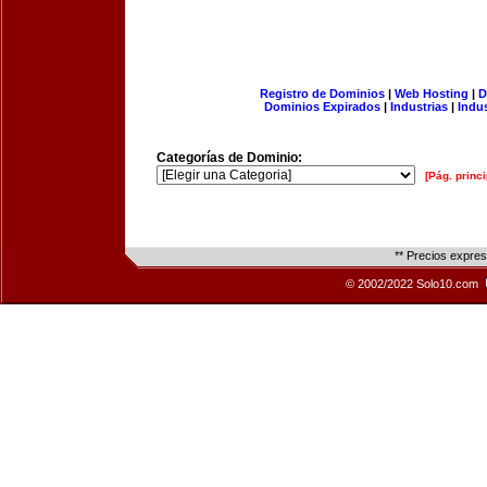
Registro de Dominios
|
Web Hosting
|
D
Dominios Expirados
|
Industrias
|
Indu
Categorías de Dominio:
[Pág. princi
** Precios expre
© 2002/2022 Solo10.com