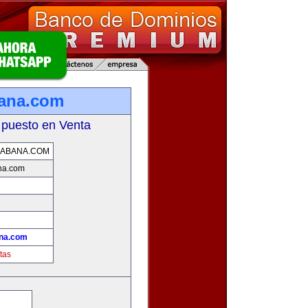
bana.com
 puesto en Venta
HABANA.COM
na.com
!
ana.com
tas