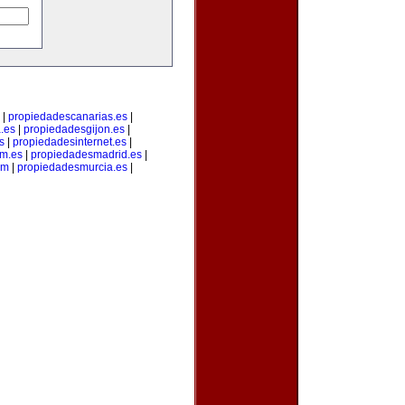
|
propiedadescanarias.es
|
.es
|
propiedadesgijon.es
|
s
|
propiedadesinternet.es
|
m.es
|
propiedadesmadrid.es
|
om
|
propiedadesmurcia.es
|