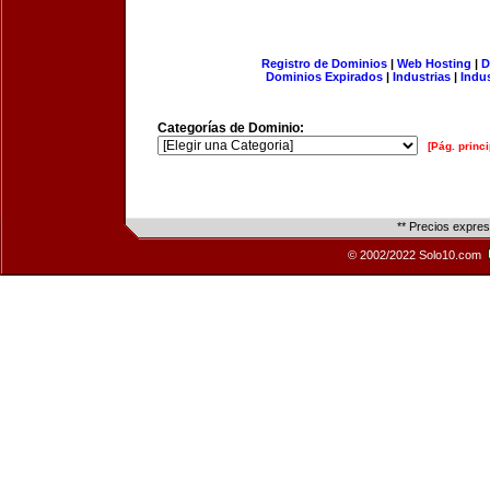
Registro de Dominios
|
Web Hosting
|
D
Dominios Expirados
|
Industrias
|
Indu
Categorías de Dominio:
[Pág. princi
** Precios expre
© 2002/2022 Solo10.com