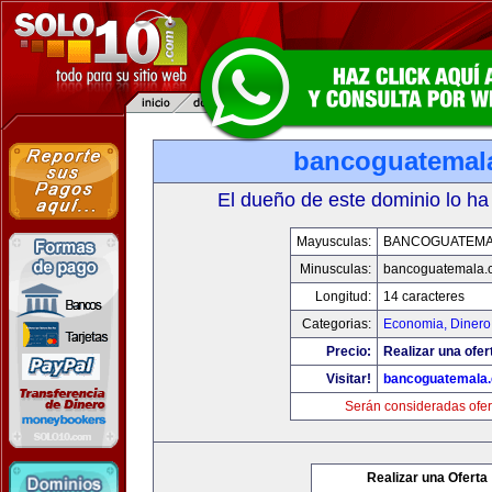
bancoguatemal
El dueño de este dominio lo ha
Mayusculas:
BANCOGUATEMA
Minusculas:
bancoguatemala.
Longitud:
14 caracteres
Categorias:
Economia, Dinero
Precio:
Realizar una ofer
Visitar!
bancoguatemala
Serán consideradas ofer
Realizar una Oferta