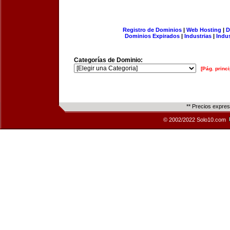
Registro de Dominios
|
Web Hosting
|
D
Dominios Expirados
|
Industrias
|
Indu
Categorías de Dominio:
[Pág. princi
** Precios expre
© 2002/2022 Solo10.com