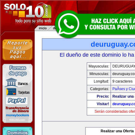
deuruguay.
El dueño de este dominio lo ha
Mayusculas:
DEURUGUAY
Minusculas:
deuruguay.c
Longitud:
9 caracteres
Categorias:
PaÃ­ses y Ci
Precio:
Realizar una 
Visitar!
deuruguay.c
Serán consideradas ofer
Realizar una Oferta