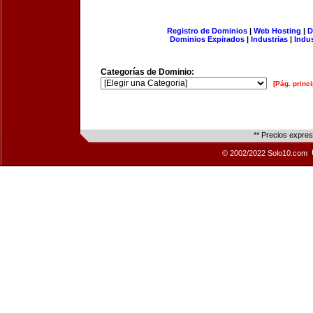
Registro de Dominios
|
Web Hosting
|
D
Dominios Expirados
|
Industrias
|
Indu
Categorías de Dominio:
[Pág. princi
** Precios expre
© 2002/2022 Solo10.com