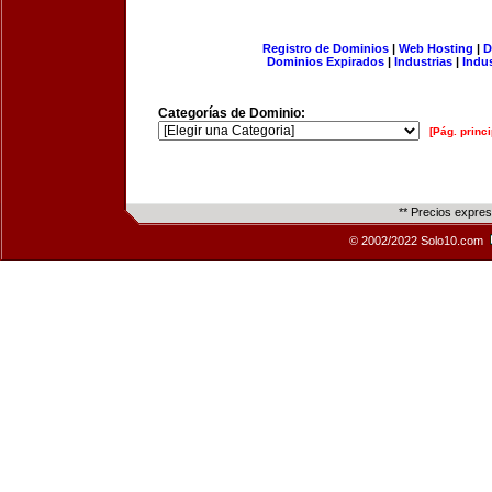
Registro de Dominios
|
Web Hosting
|
D
Dominios Expirados
|
Industrias
|
Indu
Categorías de Dominio:
[Pág. princi
** Precios expre
© 2002/2022 Solo10.com