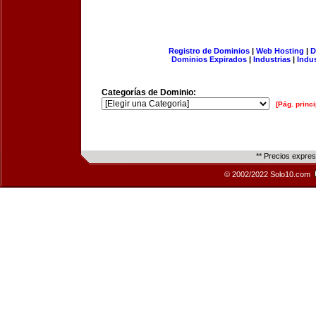
Registro de Dominios
|
Web Hosting
|
D
Dominios Expirados
|
Industrias
|
Indu
Categorías de Dominio:
[Pág. princi
** Precios expre
© 2002/2022 Solo10.com