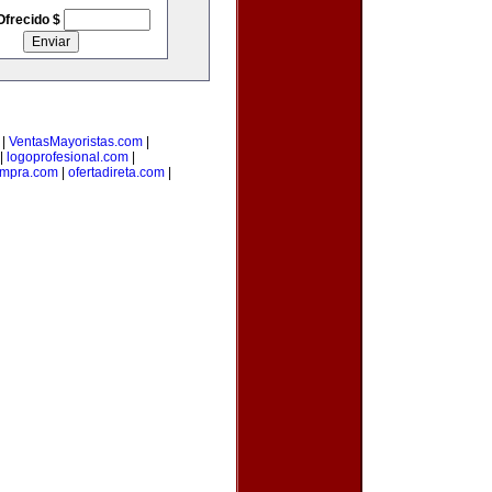
Ofrecido $
|
VentasMayoristas.com
|
|
logoprofesional.com
|
ompra.com
|
ofertadireta.com
|