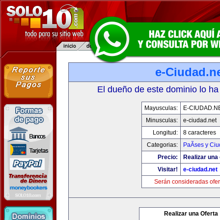
e-Ciudad.n
El dueño de este dominio lo ha
Mayusculas:
E-CIUDAD.N
Minusculas:
e-ciudad.net
Longitud:
8 caracteres
Categorias:
PaÃ­ses y Ci
Precio:
Realizar una 
Visitar!
e-ciudad.net
Serán consideradas ofer
Realizar una Oferta