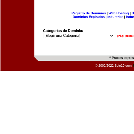
Registro de Dominios
|
Web Hosting
|
D
Dominios Expirados
|
Industrias
|
Indu
Categorías de Dominio:
[Pág. princi
** Precios expre
© 2002/2022 Solo10.com