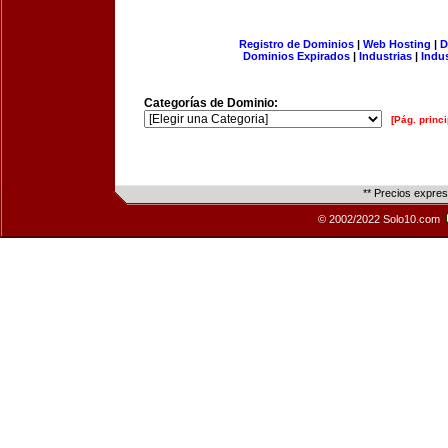
Registro de Dominios
|
Web Hosting
|
D
Dominios Expirados
|
Industrias
|
Indu
Categorías de Dominio:
[Pág. princi
** Precios expre
© 2002/2022 Solo10.com