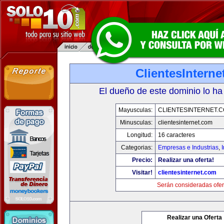
ClientesIntern
El dueño de este dominio lo ha
Mayusculas:
CLIENTESINTERNET.
Minusculas:
clientesinternet.com
Longitud:
16 caracteres
Categorias:
Empresas e Industrias
,
I
Precio:
Realizar una oferta!
Visitar!
clientesinternet.com
Serán consideradas ofer
Realizar una Oferta