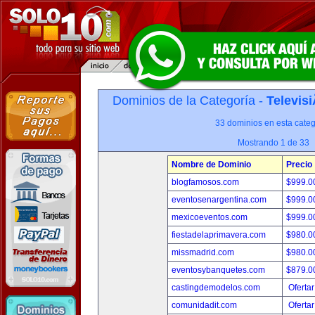
Dominios de la Categoría -
Televis
33 dominios en esta categ
Mostrando 1 de 33
Nombre de Dominio
Precio
blogfamosos.com
$999.
eventosenargentina.com
$999.
mexicoeventos.com
$999.
fiestadelaprimavera.com
$980.
missmadrid.com
$980.
eventosybanquetes.com
$879.
castingdemodelos.com
Ofertar
comunidadit.com
Ofertar