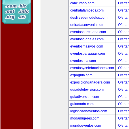
concursotv.com
Ofertar
contratafamosos.com
Ofertar
desfilesdemodelos.com
Ofertar
entradasenventa.com
Ofertar
eventosbarcelona.com
Ofertar
eventosglobales.com
Ofertar
eventosmasivos.com
Ofertar
eventosparaguay.com
Ofertar
eventosusa.com
Ofertar
eventosycelebraciones.com
Ofertar
expoguia.com
Ofertar
exposicionganadera.com
Ofertar
guiadetelevision.com
Ofertar
guiadiversion.com
Ofertar
guiamoda.com
Ofertar
logisticaeneventos.com
Ofertar
modamujeres.com
Ofertar
mundoeventos.com
Ofertar